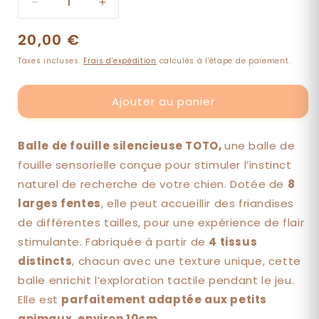
Réduire
Augmenter
la
la
Prix
20,00 €
quantité
quantité
de
de
habituel
Taxes incluses.
Frais d'expédition
calculés à l'étape de paiement.
Balle
Balle
de
de
fouille
fouille
Ajouter au panier
TOTO
TOTO
Balle de fouille silencieuse TOTO,
une balle de
fouille sensorielle conçue pour stimuler l’instinct
naturel de recherche de votre chien. Dotée de
8
larges fentes
, elle peut accueillir des friandises
de différentes tailles, pour une expérience de flair
stimulante. Fabriquée à partir de
4 tissus
distincts
, chacun avec une texture unique, cette
balle enrichit l’exploration tactile pendant le jeu.
Elle est
parfaitement adaptée aux petits
animaux, environ 10cm.