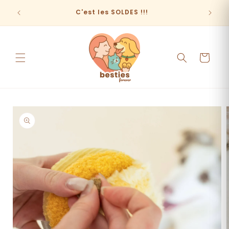
et
passer
C'est les SOLDES !!!
au
contenu
Panier
Passer aux
informations
produits