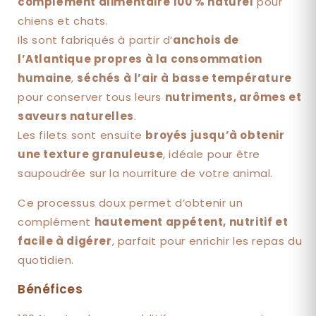
complément alimentaire 100 % naturel
pour
pour
pour
chiens et chats.
chats
chats
et
et
Ils sont fabriqués à partir d’
anchois de
chiens
chiens
l’Atlantique propres à la consommation
humaine
,
séchés à l’air à basse température
pour conserver tous leurs
nutriments, arômes et
saveurs naturelles
.
Les filets sont ensuite
broyés jusqu’à obtenir
une texture granuleuse
, idéale pour être
saupoudrée sur la nourriture de votre animal.
Ce processus doux permet d’obtenir un
complément
hautement appétent, nutritif et
facile à digérer
, parfait pour enrichir les repas du
quotidien.
Bénéfices