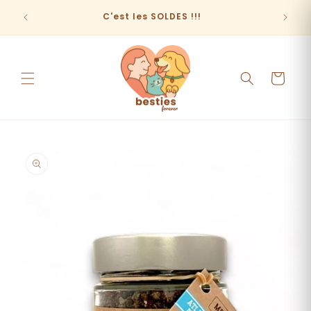
et
passer
C'est les SOLDES !!!
au
contenu
Panier
Passer aux
informations
produits