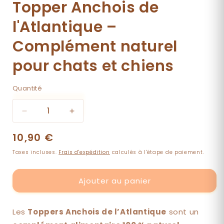
Topper Anchois de
l'Atlantique –
Complément naturel
pour chats et chiens
Quantité
Quantité
Réduire
Augmenter
la
la
Prix
10,90 €
quantité
quantité
de
de
habituel
Taxes incluses.
Frais d'expédition
calculés à l'étape de paiement.
Topper
Topper
Anchois
Anchois
de
de
Ajouter au panier
l&#39;Atlantique
l&#39;Atlantique
–
–
Complément
Complément
Les
Toppers Anchois de l’Atlantique
sont un
naturel
naturel