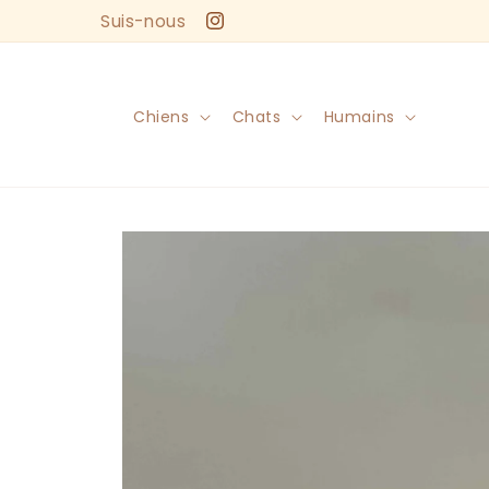
et
Suis-nous
passer
Instagram
au
contenu
Chiens
Chats
Humains
Passer aux
informations
produits