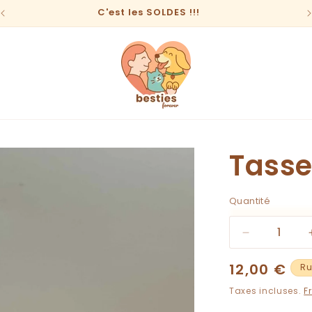
C'est les SOLDES !!!
Tasse
Quantité
Quantité
Réduire
la
Prix
12,00 €
quantité
Ru
de
habituel
Taxes incluses.
F
Tasse
Cat