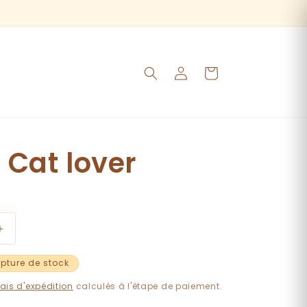
Expédition en 24h 📦
🚚
Panier
Connexion
 Cat lover
Augmenter
la
quantité
pture de stock
de
rais d'expédition
calculés à l'étape de paiement.
Tasse
Cat