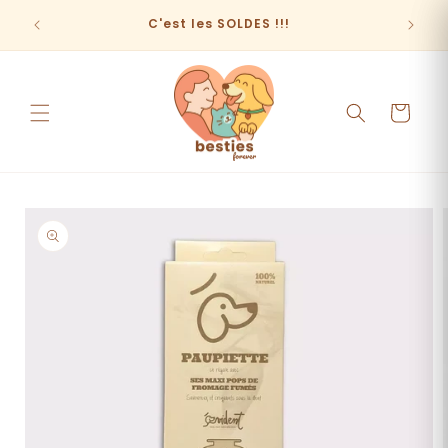
et
passer
C'est les SOLDES !!!
au
contenu
Panier
Passer aux
informations
produits