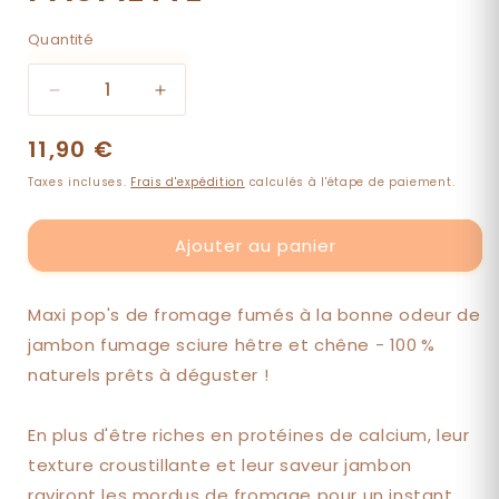
Quantité
Quantité
Réduire
Augmenter
la
la
Prix
11,90 €
quantité
quantité
de
de
habituel
Taxes incluses.
Frais d'expédition
calculés à l'étape de paiement.
Maxi
Maxi
pop&#39;s
pop&#39;s
fumés,
fumés,
Ajouter au panier
sans
sans
arôme
arôme
artificiel
artificiel
Maxi pop's de fromage fumés à la bonne odeur de
-
-
jambon fumage sciure hêtre et chêne - 100 %
PAUPIETTE
PAUPIETTE
naturels prêts à déguster !
En plus d'être riches en protéines de calcium, leur
texture croustillante et leur saveur jambon
raviront les mordus de fromage pour un instant