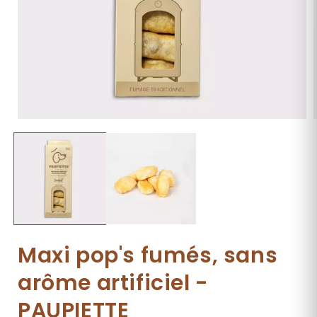
Ouvrir
O
le
l
média
1
dans
une
fenêtre
f
modale
Maxi pop's fumés, sans
arôme artificiel -
PAUPIETTE