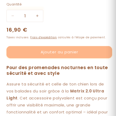
Quantité
Quantité
Réduire
Augmenter
la
la
Prix
16,90 €
quantité
quantité
de
de
habituel
Taxes incluses.
Frais d'expédition
calculés à l'étape de paiement.
Lumière
Lumière
de
de
sécurité
sécurité
Ajouter au panier
pour
pour
chiens
chiens
Pour des promenades nocturnes en toute
-
-
Matrix
Matrix
sécurité et avec style
2.0
2.0
Ultra
Ultra
Assure ta sécurité et celle de ton chien lors de
LED
LED
vos balades du soir grâce à la
Matrix 2.0 Ultra
-
-
Light
. Cet accessoire polyvalent est conçu pour
Océan
Océan
offrir une visibilité maximale, une grande
fonctionnalité et un confort optimal – idéal pour