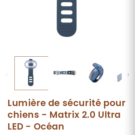
Ouvrir
O
le
l
média
1
dans
une
fenêtre
f
modale
Lumière de sécurité pour
chiens - Matrix 2.0 Ultra
LED - Océan