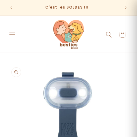
et
passer
C'est les SOLDES !!!
au
contenu
Panier
Passer aux
informations
produits