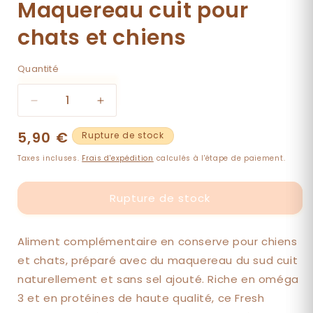
Maquereau cuit pour
chats et chiens
Quantité
Quantité
Réduire
Augmenter
la
la
Prix
5,90 €
quantité
quantité
Rupture de stock
de
de
habituel
Taxes incluses.
Frais d'expédition
calculés à l'étape de paiement.
Maquereau
Maquereau
cuit
cuit
pour
pour
Rupture de stock
chats
chats
et
et
chiens
chiens
Aliment complémentaire en conserve pour chiens
et chats, préparé avec du maquereau du sud cuit
naturellement et sans sel ajouté. Riche en oméga
3 et en protéines de haute qualité, ce Fresh