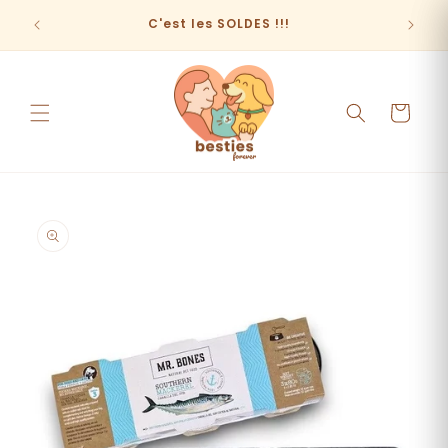
et
passer
C'est les SOLDES !!!
au
contenu
Panier
Passer aux
informations
produits