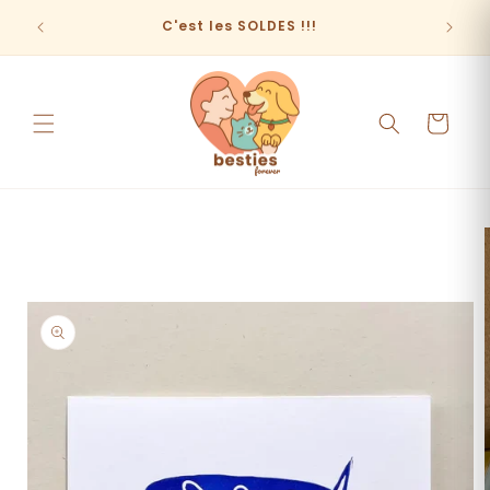
et
passer
C'est les SOLDES !!!
au
contenu
Panier
Passer aux
informations
produits