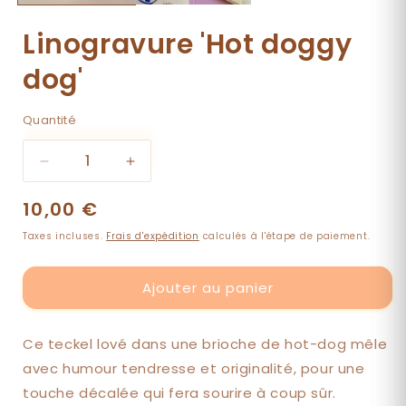
Linogravure 'Hot doggy
dog'
Quantité
Quantité
Réduire
Augmenter
la
la
Prix
10,00 €
quantité
quantité
de
de
habituel
Taxes incluses.
Frais d'expédition
calculés à l'étape de paiement.
Linogravure
Linogravure
&#39;Hot
&#39;Hot
doggy
doggy
Ajouter au panier
dog&#39;
dog&#39;
Ce teckel lové dans une brioche de hot-dog mêle
avec humour tendresse et originalité, pour une
touche décalée qui fera sourire à coup sûr.