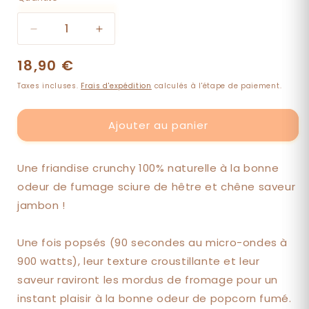
Réduire
Augmenter
la
la
Prix
18,90 €
quantité
quantité
de
de
habituel
Taxes incluses.
Frais d'expédition
calculés à l'étape de paiement.
Lingots
Lingots
de
de
fromage
fromage
Ajouter au panier
fumé
fumé
à
à
souffler
souffler
Une friandise crunchy 100% naturelle à la bonne
-
-
odeur de fumage sciure de hêtre et chêne saveur
LUFFY
LUFFY
jambon !
Une fois popsés (90 secondes au micro-ondes à
900 watts), leur texture croustillante et leur
saveur raviront les mordus de fromage pour un
instant plaisir à la bonne odeur de popcorn fumé.