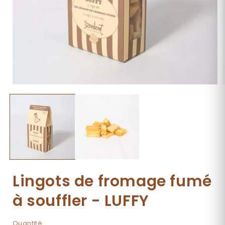
Ouvrir
O
le
l
média
1
dans
une
fenêtre
f
modale
Lingots de fromage fumé
à souffler - LUFFY
Quantité
Quantité