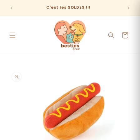
et
passer
C'est les SOLDES !!!
au
contenu
Panier
Passer aux
informations
produits