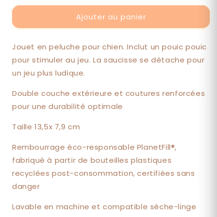
Hot
Hot
dog
dog
Ajouter au panier
Jouet en peluche pour chien. Inclut un pouic pouic
pour stimuler au jeu. La saucisse se détache pour
un jeu plus ludique.
Double couche extérieure et coutures renforcées
pour une durabilité optimale
Taille 13,5x 7,9 cm
Rembourrage éco-responsable PlanetFill®,
fabriqué à partir de bouteilles plastiques
recyclées post-consommation, certifiées sans
danger
Lavable en machine et compatible sèche-linge