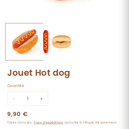
Ouvrir
O
le
l
média
1
dans
une
fenêtre
f
modale
Jouet Hot dog
Quantité
Quantité
Réduire
Augmenter
la
la
Prix
9,90 €
quantité
quantité
de
de
habituel
Taxes incluses.
Frais d'expédition
calculés à l'étape de paiement.
Jouet
Jouet