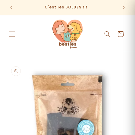
et
passer
C'est les SOLDES !!!
au
contenu
Panier
Passer aux
informations
produits