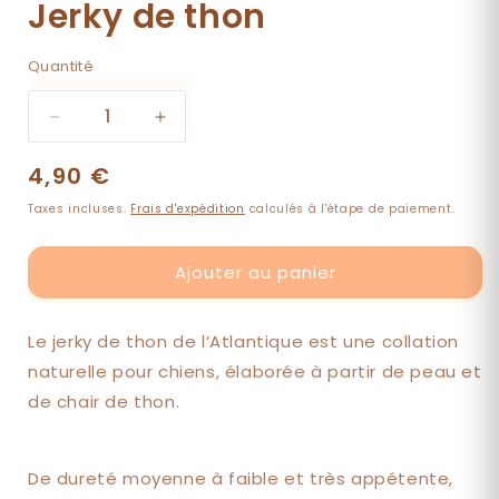
Jerky de thon
Quantité
Quantité
Réduire
Augmenter
la
la
Prix
4,90 €
quantité
quantité
de
de
habituel
Taxes incluses.
Frais d'expédition
calculés à l'étape de paiement.
Jerky
Jerky
de
de
thon
thon
Ajouter au panier
Le
jerky
de thon de l’Atlantique est une collation
naturelle pour chiens, élaborée à partir de peau et
de chair de thon.
De dureté moyenne à faible et très appétente,