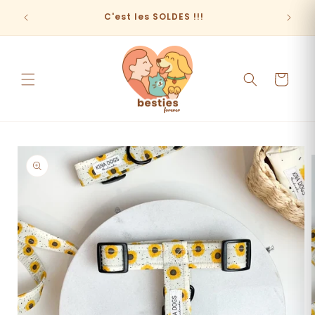
et
passer
C'est les SOLDES !!!
au
contenu
Panier
Passer aux
informations
produits