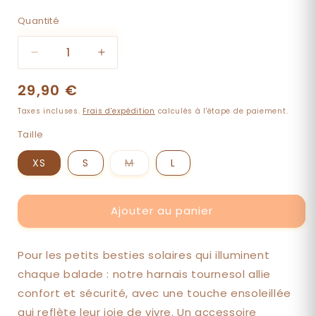
Quantité
Quantité
Réduire
Augmenter
la
la
Prix
29,90 €
quantité
quantité
de
de
habituel
Taxes incluses.
Frais d'expédition
calculés à l'étape de paiement.
Harnais
Harnais
GIRASOLES
GIRASOLES
Taille
Variante
XS
S
M
L
épuisée
ou
indisponible
Ajouter au panier
Pour les petits besties solaires qui illuminent
chaque balade : notre harnais tournesol allie
confort et sécurité, avec une touche ensoleillée
qui reflète leur joie de vivre. Un accessoire