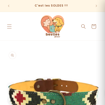
et
passer
C'est les SOLDES !!!
au
contenu
Panier
Passer aux
informations
produits