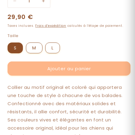
Réduire
Augmenter
la
la
Prix
29,90 €
quantité
quantité
de
de
habituel
Taxes incluses.
Frais d'expédition
calculés à l'étape de paiement.
Collier
Collier
Pluto
Pluto
Taille
S
M
L
Ajouter au panier
Collier au motif original et coloré qui apportera
une touche de style à chacune de vos balades.
Confectionné avec des matériaux solides et
résistants, il allie confort, sécurité et durabilité.
Ses couleurs vives et élégantes en font un
accessoire original, idéal pour les chiens qui