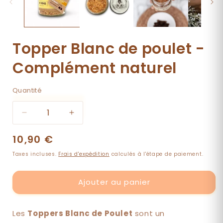
Topper Blanc de poulet -
Complément naturel
Quantité
Quantité
Réduire
Augmenter
la
la
Prix
10,90 €
quantité
quantité
de
de
habituel
Taxes incluses.
Frais d'expédition
calculés à l'étape de paiement.
Topper
Topper
Blanc
Blanc
de
de
Ajouter au panier
poulet
poulet
-
-
Complément
Complément
Les
Toppers Blanc de Poulet
sont un
naturel
naturel