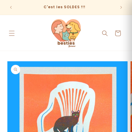
et
passer
C'est les SOLDES !!!
au
contenu
Panier
Passer aux
informations
produits