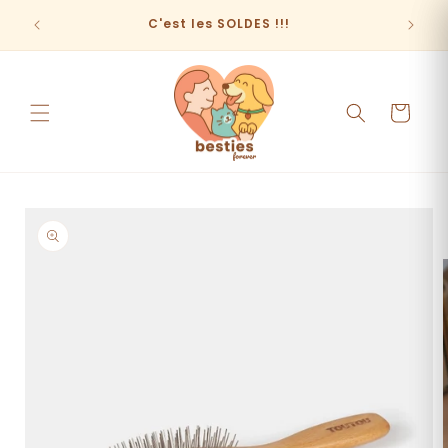
et
passer
C'est les SOLDES !!!
au
contenu
Panier
Passer aux
informations
produits