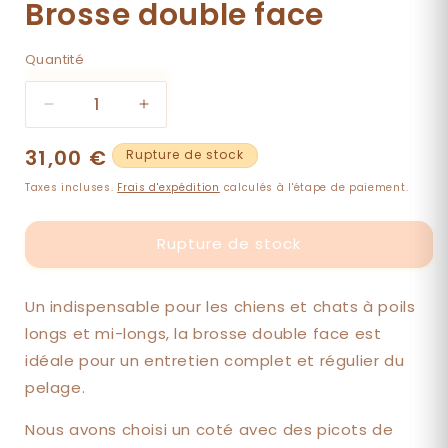
Brosse double face
Quantité
Quantité
Réduire
Augmenter
la
la
Prix
31,00 €
quantité
quantité
Rupture de stock
de
de
habituel
Taxes incluses.
Frais d'expédition
calculés à l'étape de paiement.
Brosse
Brosse
double
double
face
face
Rupture de stock
Un indispensable pour les chiens et chats à poils
longs et mi-longs, la brosse double face est
idéale pour un entretien complet et régulier du
pelage.
Nous avons choisi un coté avec des picots de