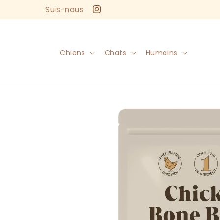
et
Suis-nous
passer
Instagram
au
contenu
Chiens
Chats
Humains
Passer aux
informations
produits