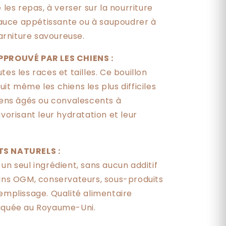
e les repas, à verser sur la nourriture
uce appétissante ou à saupoudrer à
rniture savoureuse.
PPROUVÉ PAR LES CHIENS :
tes les races et tailles. Ce bouillon
it même les chiens les plus difficiles
hiens âgés ou convalescents à
avorisant leur hydratation et leur
TS NATURELS :
un seul ingrédient, sans aucun additif
Sans OGM, conservateurs, sous-produits
emplissage. Qualité alimentaire
iquée au Royaume-Uni.