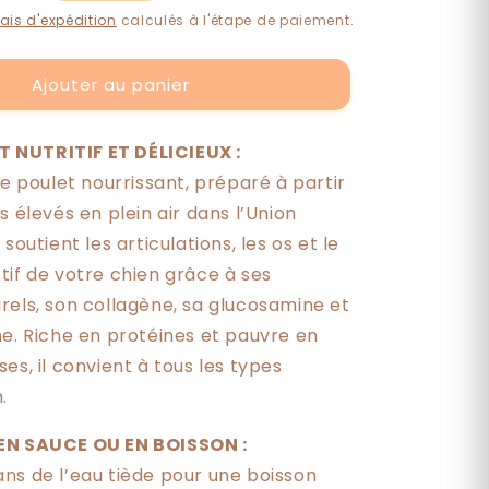
de
motionnel
rais d'expédition
calculés à l'étape de paiement.
Bouillon
d&#39;os
pour
Ajouter au panier
chiens
NUTRITIF ET DÉLICIEUX :
de poulet nourrissant, préparé à partir
s élevés en plein air dans l’Union
soutient les articulations, les os et le
tif de votre chien grâce à ses
rels, son collagène, sa glucosamine et
ne. Riche en protéines et pauvre en
es, il convient à tous les types
.
EN SAUCE OU EN BOISSON :
ns de l’eau tiède pour une boisson