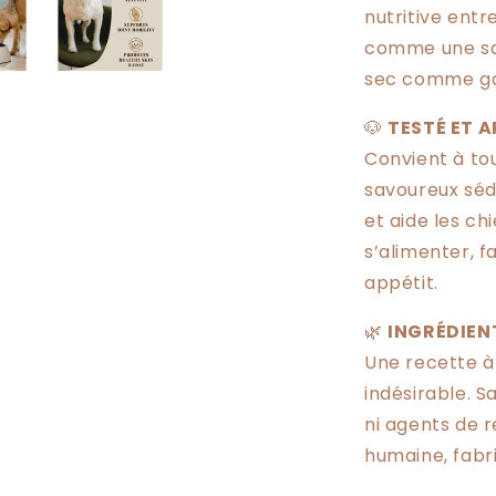
nutritive entr
comme une sa
sec comme ga
🐶
TESTÉ ET A
Convient à tou
savoureux sédu
et aide les c
s’alimenter, f
appétit.
🌿
INGRÉDIEN
Une recette à 
indésirable. 
ni agents de r
humaine, fabr