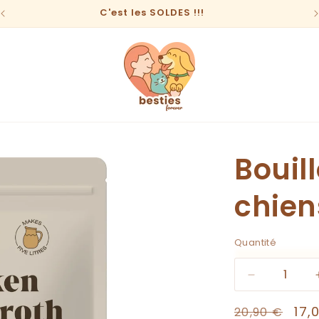
C'est les SOLDES !!!
Bouil
chien
Quantité
Quantité
Réduire
la
Prix
Pri
17,
quantité
20,90 €