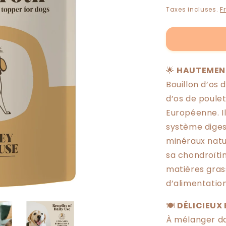
de
habituel
pro
Taxes incluses.
F
Bouillon
d&#39;os
pour
chiens
🌟
HAUTEMENT 
Bouillon d’os 
d’os de poulet
Européenne. Il 
système diges
minéraux natu
sa chondroïti
matières grass
d’alimentation
🍽️
DÉLICIEUX 
À mélanger da