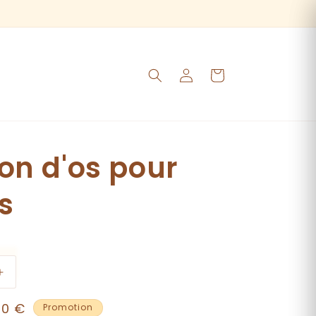
🚚
Panier
Connexion
lon d'os pour
s
Augmenter
la
x
00 €
quantité
Promotion