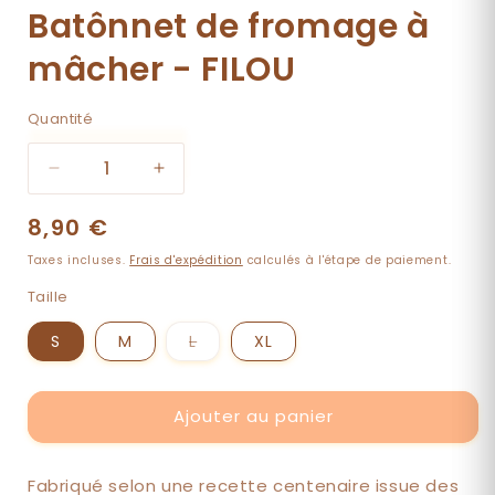
Batônnet de fromage à
mâcher - FILOU
Quantité
Quantité
Réduire
Augmenter
la
la
Prix
8,90 €
quantité
quantité
de
de
habituel
Taxes incluses.
Frais d'expédition
calculés à l'étape de paiement.
Batônnet
Batônnet
de
de
Taille
fromage
fromage
à
à
Variante
S
M
L
XL
épuisée
mâcher
mâcher
ou
-
-
indisponible
FILOU
FILOU
Ajouter au panier
Fabriqué selon une recette centenaire issue des