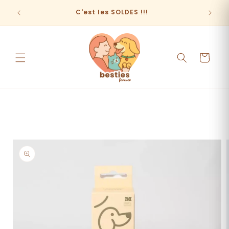
et
passer
C'est les SOLDES !!!
au
contenu
Panier
Passer aux
informations
produits